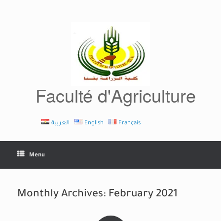
Skip
to
content
Faculté d'Agriculture
العربية
English
Français
Menu
Monthly Archives:
February 2021