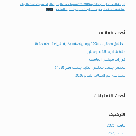
ارتباط-الخطة-البحثية-للكلية-2019-2024مع-الخطة-البحثية-للجامعة-واتجاهات-الدولة-
وملائمة-الخطة-البحثية-للموارد-المادية-والمالية-المتاحة
تنزيل
أحدث المقالات
انطلاق فعاليات «100 يوم رياضة» بكلية الزراعة بجامعة قنا
مناقشة رسالة ماجستير
قرارات مجلس الجامعة
محضر اجتماع مجلس الكلية جلسة رقم (168 )
مسابقة الام المثالية للعام 2026
أحدث التعليقات
الأرشيف
مارس 2026
فبراير 2026