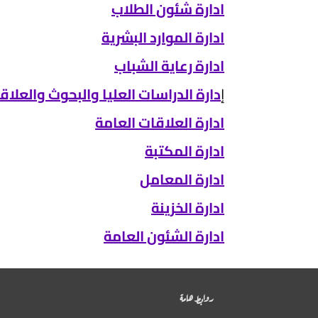
ادارة شئون الطلاب
ادارة الموارد البشرية
ادارة رعاية الشباب
إ
دارة اﻟﺪراﺳﺎت اﻟﻌﻠﻴﺎ واﻟﺒﺤﻮث واﻟﻌﻼﻗ
ادارة العلاقات العامة
ادارة المكتبة
ادارة المعامل
ادارة الخزينة
ادارة الشئون العامة
روابط هامة