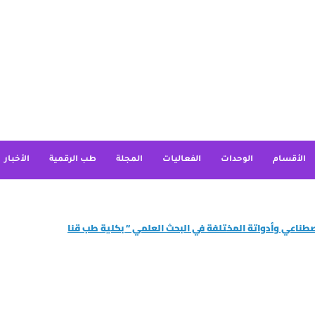
الأقسام
الوحدات
الفعاليات
المجلة
طب الرقمية
الأخبار
إصطناعي وأدواتة المختلفة في البحث العلمي ” بكلية طب قنا