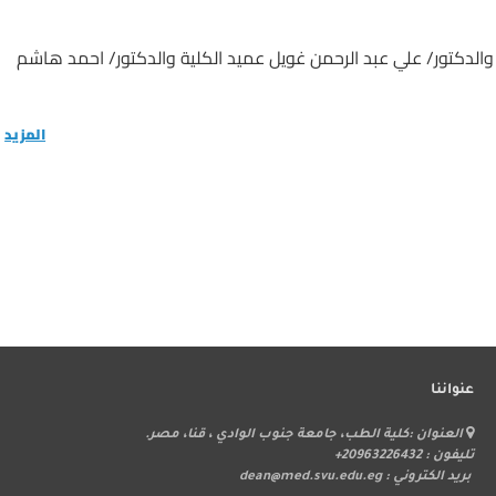
والدكتور/ علي عبد الرحمن غويل عميد الكلية والدكتور/ احمد هاشم
المزيد
عنواننا
ر
العنوان :كلية الطب، جامعة جنوب الوادي ، قنا، مصر.
ا
تليفون : 20963226432+
بريد الكتروني : dean@med.svu.edu.eg