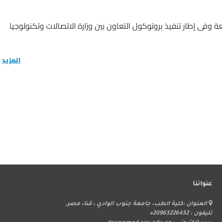
 وفى إطار تنفيذ بروتوكول التعاون بين وزارة الاتصالات وتكنولوجيا
المزيد
عنواننا
ر
العنوان :كلية الطب، جامعة جنوب الوادي ، قنا، مصر.
ا
تليفون : 20963226432+