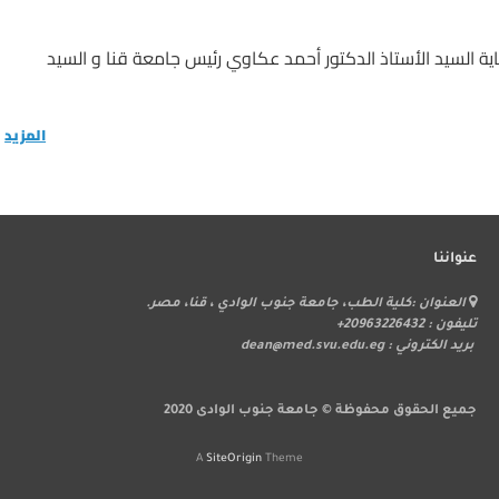
اية السيد الأستاذ الدكتور أحمد عكاوي رئيس جامعة قنا و السيد
المزيد
عنواننا
ر
العنوان :كلية الطب، جامعة جنوب الوادي ، قنا، مصر.
ا
تليفون : 20963226432+
بريد الكتروني : dean@med.svu.edu.eg
جميع الحقوق محفوظة © جامعة جنوب الوادى 2020
A
SiteOrigin
Theme