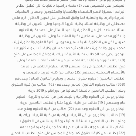
والميكرو بيولوجى بالكلية وذلك خلال شهر نوفمبر 2020 كما وافق
المجلس على تخصيص عدد (2) منحة دراسية بالكليات التي تطبق نظام
البرامج المميزة لأسر الشهداء والضحايا والمفقودين ومصابي العلميات
الحربية والارهابية والامنية كما وافق المجلس على تعيين الدكتور اكرم فتحي
مصطفى فى وظيفة استاذ بكلية التربية النوعية وعلى التعيين فى وظيفة
استاذ مساعد لكل من الدكتورة رانا عبد الستار على احمد بكلية العلوم
والدكتور محمد على اسماعيل بكلية الهندسة وعلى التعيين فى وظيفة
مدرس لكل من الدكتورة نادية سمير محروس بكلية العلوم والدكتورة زينب
محمد بدوى والدكتورة دعاء المدثر محمد حسان بكلية الآداب والدكتور عبد
الرحمن يحيي عبد المطلب بكلية التربية الرياضية ووافق المجلس على منح
(8) درجة دكتوراه و (18) درجة ماجستير من مختلف كليات الجامعة وعلى
منح الطلاب الناجحين فى دور سبتمبر 2019 الدبلوم الخاص فى التربية
بالأقسام المختلفة وعددهم (35) طالب من كلية التربية بالغردقة و
الطلاب الناجحين ( دبلوم حقوق الانسان ودبلوم القانون العام ) وعددهم
(358) طالب ودبلوم القانون الخاص وعددهم (162) طالب من كلية الحقوق
ومنح الطلاب الناجحين بالسنة النهائية فى دور اكتوبر 2019 درجة
البكالوريوس فى العلوم والتربية والليسانس فى الآداب والتربية – تعليم
عام وعددهم ( 19) طالب من كلية التربية بقنا والطلاب الناجحين درجة
البكالوريوس فى العلوم وعددهم (22) طالب من كلية العلوم ومنح عدد
(19) طالب البكالوريوس فى التربية الرياضية من كلية التربية الرياضية
ومنح الطلاب الناجحين بالسنة النهائية درجة الليسانس فى الحقوق (
انتظام – انتساب موجه – انتساب عام ) لائحة جديدة وقديمة وعددهم
(222) طالب من كلية الحقوق كما وافق المجلس على منح الطلاب الناجحين