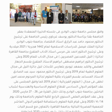
وافق مجلس جامعة جنوب الوادى فى جلسته الاخيرة المنعقدة بمقر
الجامعة بقنا برئاسة الدكتور يوسف غرباوى رئيس الجامعة على ترشيح
الدكتور محمود حامد عبد الرازق استاذ الاقتصاد بجامعة جنوب الوادى
لجائزة الملك فيصل للدراسات الاسلامية لعام 1442 هجرية / 2021 ميلادية
وعلى ترشيح الدكتور احمد على مرسي استاذ الآداب المتفرغ بجامعة القاهرة
لجائزة ( النيل للمبدعين المصريين ) فى مجال الآداب للعام 2020 وعلى
ترشيح الدكتور ابراهيم مصطفى ابراهيم الاستاذ المتفرغ بقسم الجهاز
الهضمي والكبد بمعهد تيودور بلهارس للأبحاث لنيل جائزة النيل فى مجال
العلوم الطبية لعام 2019 وعلى ترشيح الدكتور محمود سيد عبد الصادق
الاستاذ المساعد بقسم الفيزياء بكلية العلوم لجائزة المرحوم محمد امين
لطفى فى مجال ( العلوم الفيزيائية ) لعام 2019 كما وافق المجلس على
عقد المؤتمر الدولي السادس لقطاع العلوم الاساسية والهندسية لشباب
الباحثين بجامعة جنوب الوادى وذلك خلال الفترة من 26 – 27 مارس 2020
وعلى عقد المؤتمر العلمي السنوي الرابع لكلية العلوم بالجامعة وذلك يوم
14 / 4 / 2020 وعلى قيام كلية العلوم باستضافة المؤتمر الدولي العاشر
للجمعية المصرية النباتية بجامعة القاهرة بالتعاون مع قسم النبات