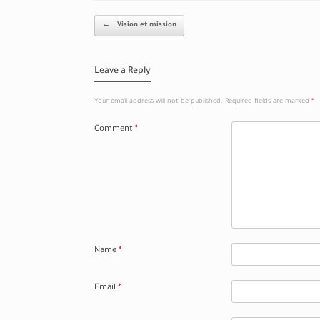
Post navigation
←
Vision et mission
Leave a Reply
Your email address will not be published.
Required fields are marked
*
Comment
*
Name
*
Email
*