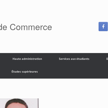
 de Commerce
Haute administration
Services aux étudiants
D
Études supérieures