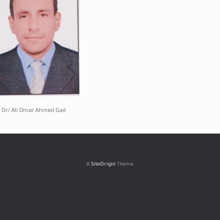
Dr/ Ali Omar Ahmed Gad
A
SiteOrigin
Theme