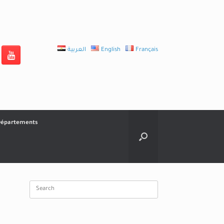
العربية
English
Français
épartements
Search
for: