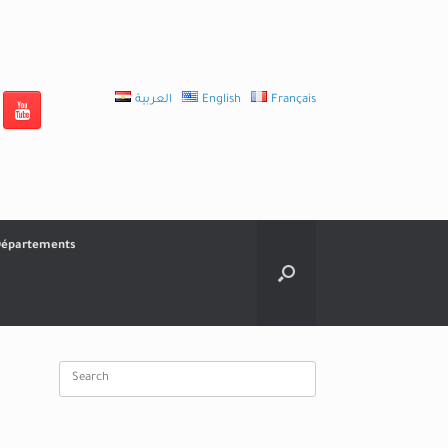
العربية
English
Français
épartements
Search
for: