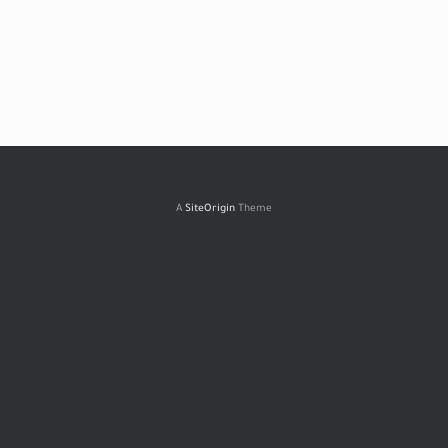
A
SiteOrigin
Theme