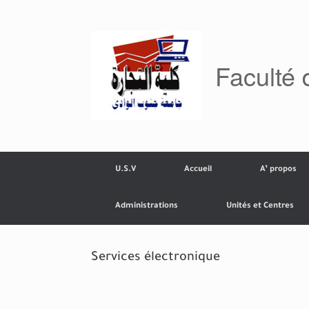
Skip
to
content
Faculté
U.S.V
Accueil
A’ propos
Administrations
Unités et Centres
Services électronique