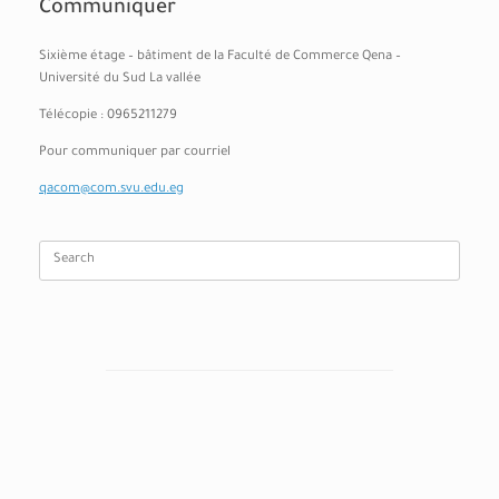
Communiquer
Sixième étage – bâtiment de la Faculté de Commerce Qena –
Université du Sud La vallée
Télécopie : 0965211279
Pour communiquer par courriel
qacom@com.svu.edu.eg
Search
for: