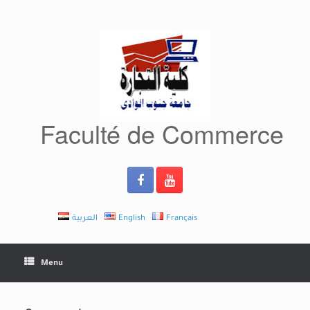
Skip
to
content
Faculté de Commerce
العربية
English
Français
Menu