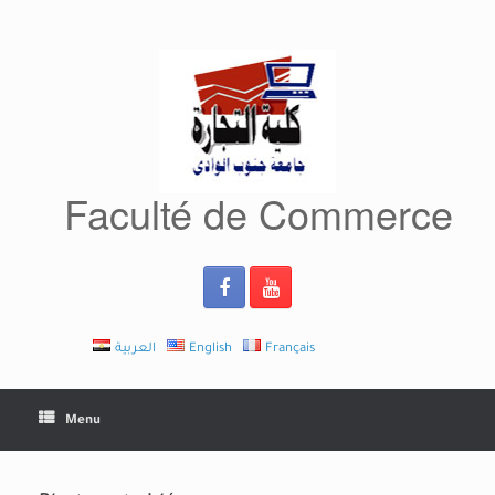
Skip
to
content
Faculté de Commerce
العربية
English
Français
Menu