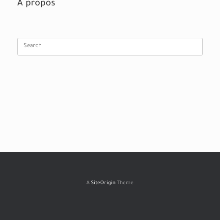
À propos
Search
for:
A
SiteOrigin
Theme