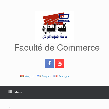
Skip
to
content
Faculté de Commerce
العربية
English
Français
Menu