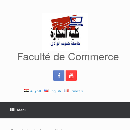
Skip
to
content
Faculté de Commerce
العربية
English
Français
Menu