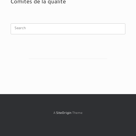
Comités de la qualité
Search
for:
A
SiteOrigin
Theme