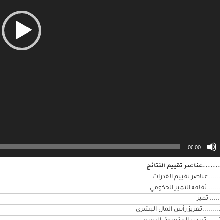
00:00
.......عناصر تقييم النتائج
.......عناصر تقييم القدرات
....... ثقافة التميز الحكومي
..... تميز
..........تعزيز رأس المال البشري