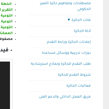
مصطلحات ومفاهيم جائزة التميز
الخطة ا
الحكومي
التقرير 
التوعية 
فئات الجائزة
ا
لتوعية 
التوعية 
آدلة الجائزة
فئة تكافؤ الفرص وتمكين المرأة
الممكنا
مصفوفة ا
فئة أفضل كلية
إعلانات الجائزة ورابط التقدم
– فيد
دورات تدريبية ووسائل مساعدة
فئة أفضل مشروع للإبداع والابتكار
المؤسسي
مشغل
طلب التقدم للجائزة ونماذج استرشادية
الفيديو
فئة أفضل فريق عمل حكومي
شروط التقدم للجائزة
فئة أفضل مدير عام
فعاليات الجائزة
فئة أفضل مدير إدارة
فريق العمل الداخلي والدعم الفنى
فئة أفضل موظف حكومي