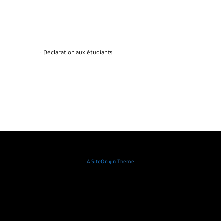
x étudiants.
A
SiteOrigin
Theme