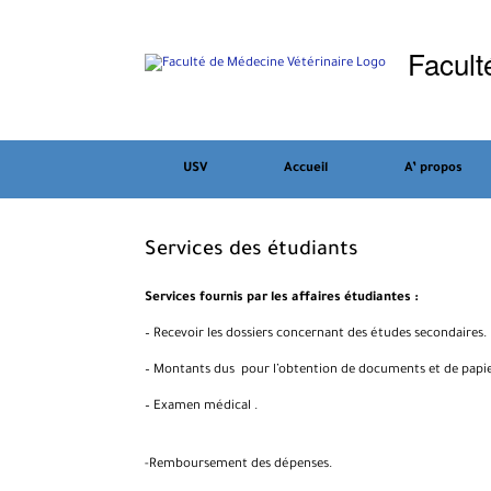
Skip
to
Facult
content
USV
Accueil
A’ propos
Services des étudiants
Services fournis par les affaires étudiantes :
– Recevoir les dossiers concernant des études secondaires.
– Montants dus pour l’obtention de documents et de papie
– Examen médical .
-Remboursement des dépenses.