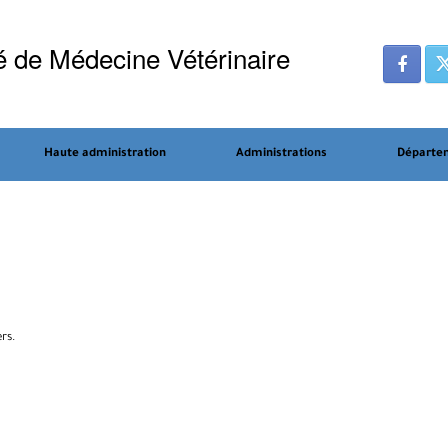
é de Médecine Vétérinaire
Haute administration
Administrations
Départe
rs.