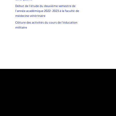
Début de l’étude du deuxième semestre de
l’année académique 2022- 2023 à la faculté de
médecine vétérinaire
Clôture des activités du cours de l’éducation
militaire