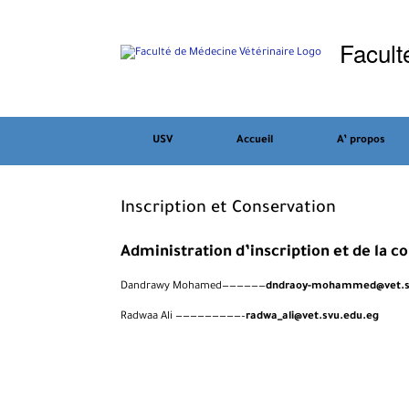
Skip
to
Facult
content
USV
Accueil
A’ propos
Inscription et Conservation
Administration d’inscription et de la c
Dandrawy Mohamed——————
dndraoy-mohammed@vet.s
Radwaa Ali —————————–
radwa_ali@vet.svu.edu.eg