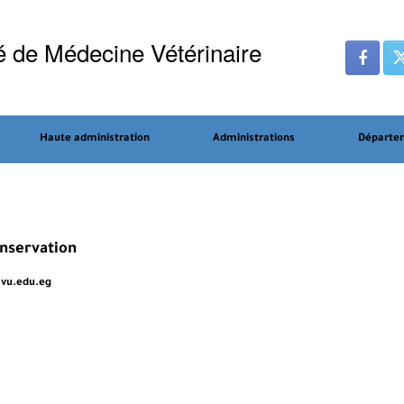
é de Médecine Vétérinaire
Haute administration
Administrations
Départe
onservation
vu.edu.eg