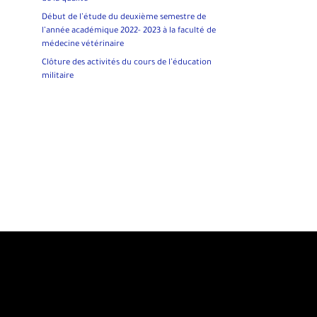
Début de l’étude du deuxième semestre de
l’année académique 2022- 2023 à la faculté de
médecine vétérinaire
Clôture des activités du cours de l’éducation
militaire