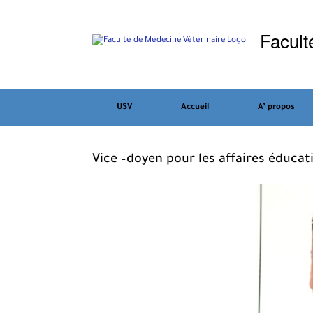
Skip
to
Facult
content
USV
Accueil
A’ propos
Vice –doyen pour les affaires éducat