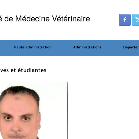
é de Médecine Vétérinaire
Haute administration
Administrations
Départe
ives et étudiantes