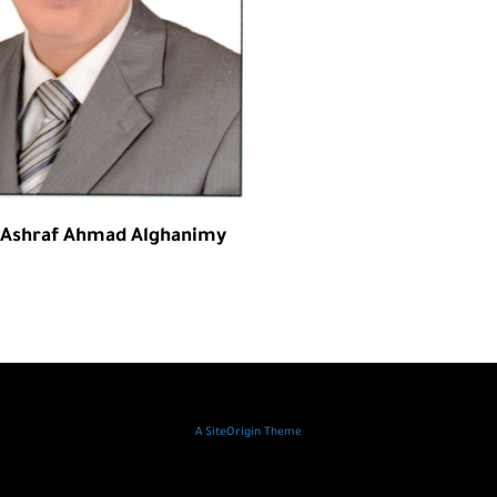
.Ashraf Ahmad Alghanimy
A
SiteOrigin
Theme