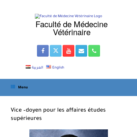
Skip
to
content
Faculté de Médecine
Vétérinaire
العربية
English
Menu
Vice –doyen pour les affaires études
supérieures