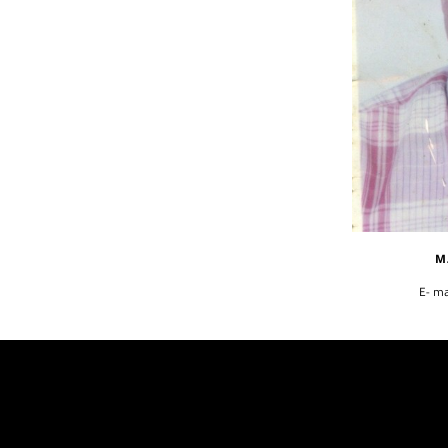
M
E- ma