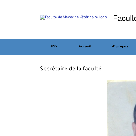
Skip
to
Facult
content
USV
Accueil
A’ propos
Secrétaire de la faculté