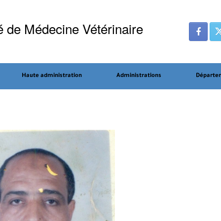
é de Médecine Vétérinaire
Haute administration
Administrations
Départe