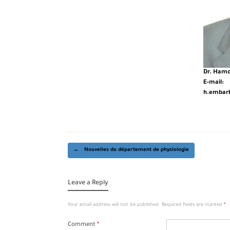
Dr. Ham
E-mail:
h.embark
Post navigation
←
Nouvelles du département de physiologie
Leave a Reply
Your email address will not be published.
Required fields are marked
*
Comment
*