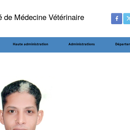
é de Médecine Vétérinaire
Haute administration
Administrations
Départe