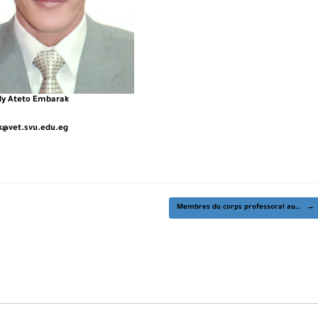
dy Ateto Embarak
@vet.svu.edu.eg
Membres du corps professoral au…
→