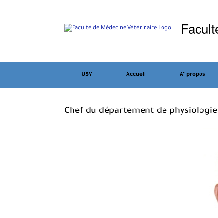
Skip
to
Facult
content
USV
Accueil
A’ propos
Chef du département de physiologie