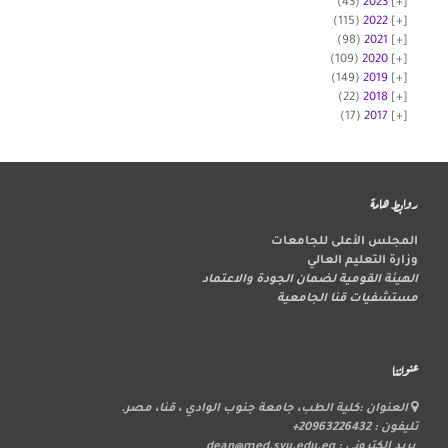
(43)
2023
(115)
2022
(98)
2021
(109)
2020
(149)
2019
(22)
2018
(17)
2017
روابط هامة
المجلس الأعلى للجامعات
وزارة التعليم العالي
الهيئة القومية لضمان الجودة والاعتماد
مستشفيات قنا الجامعية
عنواننا
العنوان :كلية الطب، جامعة جنوب الوادي ، قنا، مصر.
تليفون : 20963226432+
بريد الكتروني : dean@med.svu.edu.eg