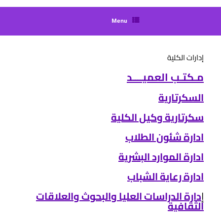
Menu
إدارات الكلية
مـكتـب العميــــد
السكرتارية
سكرتارية وكيل الكلية
ادارة شئون الطلاب
ادارة الموارد البشرية
ادارة رعاية الشباب
إ
دارة اﻟﺪراﺳﺎت اﻟﻌﻠﻴﺎ واﻟﺒﺤﻮث واﻟﻌﻼﻗﺎت
اﻟﺜﻘﺎﻓﻴﺔ