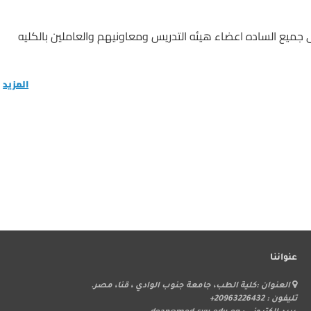
ى جميع الساده اعضاء هيئه التدريس ومعاونيهم والعاملين بالكليه
المزيد
عنواننا
ر
العنوان :كلية الطب، جامعة جنوب الوادي ، قنا، مصر.
ا
تليفون : 20963226432+