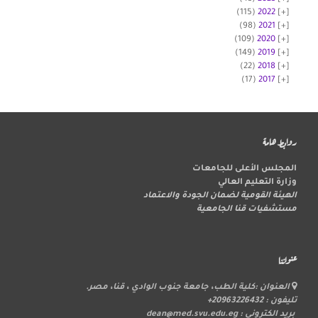
(115)
2022
(98)
2021
(109)
2020
(149)
2019
(22)
2018
(17)
2017
روابط هامة
المجلس الأعلى للجامعات
وزارة التعليم العالي
الهيئة القومية لضمان الجودة والاعتماد
مستشفيات قنا الجامعية
عنواننا
العنوان :كلية الطب، جامعة جنوب الوادي ، قنا، مصر.
تليفون : 20963226432+
بريد الكتروني : dean@med.svu.edu.eg