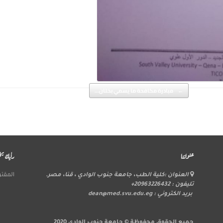
←
مبادرة مكافحة ما يسمي بختان…
عنواننا
رأيك يه
العنوان :كلية الطب، جامعة جنوب الوادي ، قنا، مصر.
المقت
تليفون : 20963226432+
بريد الكتروني : dean@med.svu.edu.eg
جميع الحقوق محفوظة © جامعة جنوب الوادى 2020