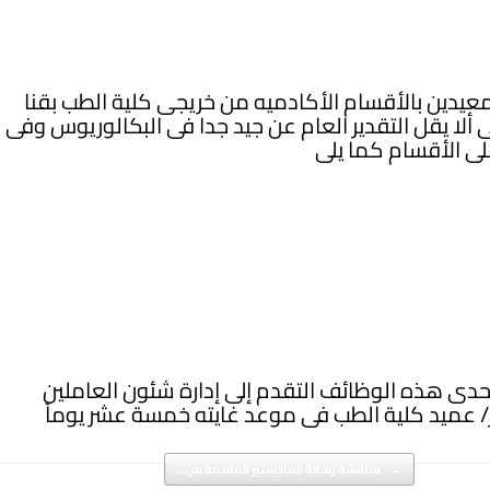
عيدين بالأقسام الأكادميه من خريجى كلية الطب بقنا
 رقم ( 12 ) (٢٠٢٣) بنظام (٥+٢) على ألا يقل التقدير العام عن جيد جدا فى البكالوريوس وفى
حدى هذه الوظائف التقدم إلى إدارة شئون العاملين
ور/ عميد كلية الطب فى موعد غايته خمسة عشر يوماً
←
مناقشة رسالة الماجستير المقدمة من…