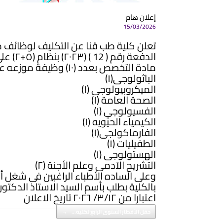
إعلان هام
15/03/2026
تعلن كلية طب قنا عن التكليف لوظائف م
الدفعة
مادة التخصص بعدد (١٠) وظيفة موزعه على الأقسام كما يلى
الباثولوجى(١)
الميكروبيولوجى (١)
الصحة العامة (١)
الفسيولوجي (١)
الكيمياء الحيويه (١)
الفارماكولجى(١)
الطفيليات (١)
الهستولوجى (١)
التشريح الآدمى وعلم الأجنة (٢)
وعلى الساده الأطباء الراغبين فى شغل أ
بالكلية بطلب بأسم السيد الاستاذ الدكت
اعتبارا من ٣/١٢/ ٢٠٢٦ تاريخ الاعلان
Post navigation
حفل الأفطار السنوى الرابع لكليه…
→