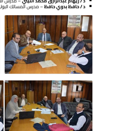
د
/
ريهام عبدالرازق محمد الليثي
– مدرس الفا
د
/
حافظ بدوي حافظ
– مدرس المسالك البولي