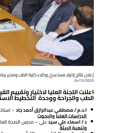
إعلان نتائج إختيار مساعدي وكلاء كلية الطب ومدير برن
24/12/2025
ا
علنت اللجنة العليا لاختيار وتقييم الق
الطب والجراحة ووحدة التخطيط الاستر
ا.د.م
/
مصطفي عبدالرازق أحمد جاد
– استاذ 
الدراسات العليا
والبحوث
د
/
اسماء علي سيد
علي – مدرس الصحة العا
وتنمية البيئة