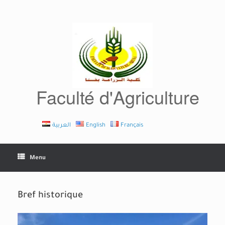
Skip
to
content
Faculté d'Agriculture
العربية
English
Français
Menu
Bref historique