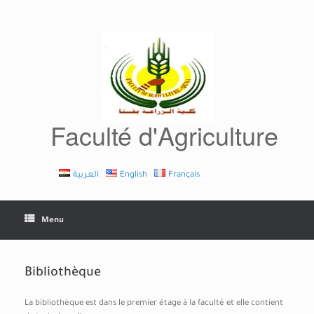
Skip
to
content
Faculté d'Agriculture
العربية
English
Français
Menu
Bibliothèque
La bibliothèque est dans le premier étage à la faculté et elle contient