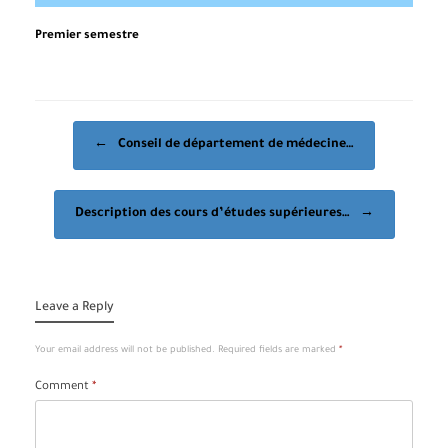
Premier semestre
Post navigation
←
Conseil de département de médecine…
Description des cours d’études supérieures…
→
Leave a Reply
Your email address will not be published.
Required fields are marked
*
Comment
*