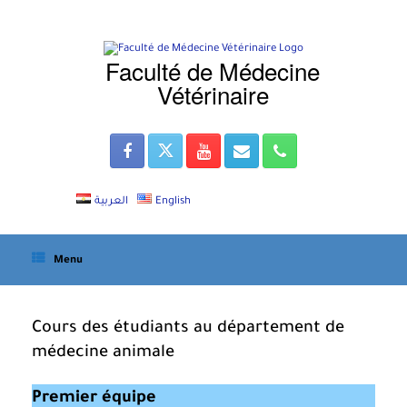
Skip
to
content
Faculté de Médecine
Vétérinaire
العربية
English
Menu
Cours des étudiants au département de
médecine animale
Premier équipe