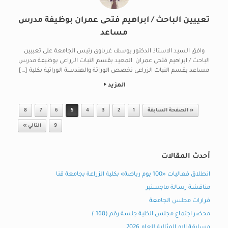
تعييين الباحث / ابراهيم فتحى عمران بوظيفة مدرس
مساعد
وافق السيد الاستاذ الدكتور يوسف غرباوى رئيس الجامعة على تعييين
الباحث / ابراهيم فتحى عمران المعيد بقسم النبات الزراعى بوظيفة مدرس
مساعد بقسم النبات الزراعى تخصص الوراثة والهندسة الوراثية بكلية […]
المزيد
Post navigation
« الصفحة السابقة
1
2
3
4
5
6
7
8
9
التالي »
أحدث المقالات
انطلاق فعاليات «100 يوم رياضة» بكلية الزراعة بجامعة قنا
مناقشة رسالة ماجستير
قرارات مجلس الجامعة
محضر اجتماع مجلس الكلية جلسة رقم (168 )
مسابقة الام المثالية للعام 2026