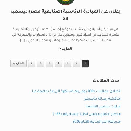
إعلان عن المبادرة الرئاسية (صنايعية مصر) ديسمبر
28
هى مبادرة رئاسية والتى دشنت (موقع إجادة ) بهدف توفير بيئة تعليمية
متميزة تساهم فى اعداد فنين ومهنين على دراية بالمهارات والمعرفة فى
مجالالت التدريب وتكنولوجيا المعلومات والتحول الرقمي . […]
المزيد
Post navigation
1
2
3
4
5
6
7
التالي »
أحدث المقالات
انطلاق فعاليات «100 يوم رياضة» بكلية الزراعة بجامعة قنا
مناقشة رسالة ماجستير
قرارات مجلس الجامعة
محضر اجتماع مجلس الكلية جلسة رقم (168 )
مسابقة الام المثالية للعام 2026