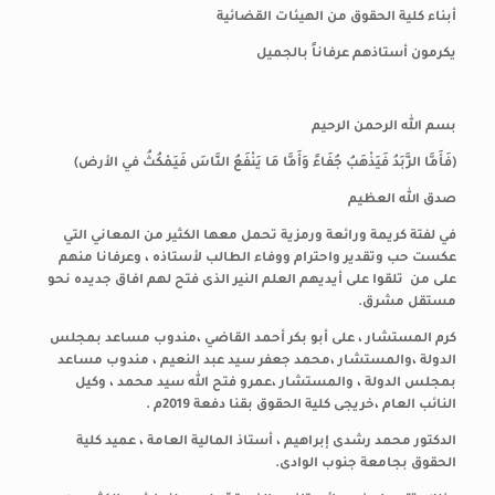
أبناء كلية الحقوق من الهيئات القضائية
يكرمون أستاذهم عرفاناً بالجميل
بسم الله الرحمن الرحيم
(
فَأَمَّا الزَّبَدُ فَيَذْهَبُ جُفَاءً وَأَمَّا مَا يَنْفَعُ النَّاسَ فَيَمْكُثُ في الأرض
)
صدق الله العظيم
في لفتة كريمة ورائعة ورمزية تحمل معها الكثير من المعاني التي
عكست حب وتقدير واحترام ووفاء الطالب لأستاذه ، وعرفانا منهم
على من تلقوا على أيديهم العلم النير الذى فتح لهم افاق جديده نحو
مستقل مشرق.
كرم المستشار ، على أبو بكر أحمد القاضي ،مندوب مساعد بمجلس
الدولة ،والمستشار ،محمد جعفر سيد عبد النعيم ، مندوب مساعد
بمجلس الدولة ، والمستشار ،عمرو فتح الله سيد محمد ، وكيل
النائب العام ،خريجى كلية الحقوق بقنا دفعة 2019م .
الدكتور محمد رشدى إبراهيم ، أستاذ المالية العامة ، عميد كلية
الحقوق بجامعة جنوب الوادى.