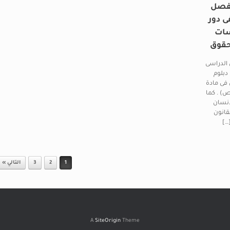
لفصل
ى دور
سات
لحقوق
 الدراسى
دبلوم
 فى مادة
اص) . كما
إنسان
قانون
…]
1
2
3
التالي »
A
SiteOrigin
Theme