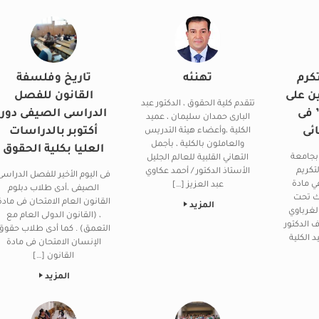
كرم
تهنئه
تاريخ وفلسفة
ن على
القانون للفصل
تتقدم كلية الحقوق ، الدكتور عبد
 فى
الدراسى الصيفى دور
البارى حمدان سليمان ، عميد
ائى
أكتوبر بالدراسات
الكلية ،وأعضاء هيئة التدريس
والعاملون بالكلية ، بأجمل
العليا بكلية الحقوق
بجامعة
التهاني القلبية للعالم الجليل
لتكريم
الأستاذ الدكتور / أحمد عكاوي
فى اليوم الأخير للفصل الدراسى
ي مادة
عبد العزيز […]
الصيفى ،أدى طلاب دبلوم
لك تحت
القانون العام الامتحان فى مادة
المزيد
لغرباوي
، (القانون الدولى العام مع
 الدكتور
التعمق) . كما أدى طلاب حقوق
 الكلية
الإنسان الامتحان فى مادة
القانون […]
المزيد