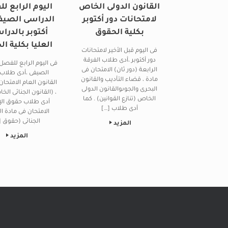
القانون الدولى الخاص
اليوم الرابع ل
لامتحانات دور أكتوبر
الدراسى الصيف
بكلية الحقوق
أكتوبر بالدرا
العليا بكلية ا
فى اليوم قبل الأخير لامتحانات
دور أكتوبر ،أدى طلاب الفرقة
فى اليوم الرابع للفصل
الرابعة (دور ثان) الامتحان فى
الصيفى ،أدى طلاب 
مادة ، قضاء التأديب والقانون
القانون العام الامتحان
البحرى والجوىوالقانون الدولى
، (القانون الجنائى الخ
الخاص (تنازع القوانين) . كما
أدى طلاب حقوق ال
أدى طلاب […]
الامتحان فى مادة ال
الجنائى (حقوق [
المزيد
المزيد
Post navigation