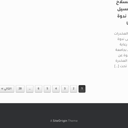
لسلاح
غسيل
 ندوة
المخدرات
ى ندوة
عاية
 بجامعة
دوة عن
 المخدرة
 تحت […]
1
2
3
4
5
6
…
28
التالي »
A
SiteOrigin
Theme