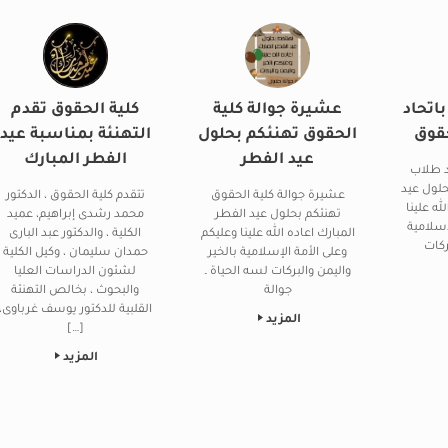
باتحاد
عشيرة جوالة كلية
كلية الحقوق تقدم
حقوق
الحقوق تهنئكم بحلول
التهنئة بمناسبة عيد
عيد الفطر
الفطر المبارك
اد طلاب
حلول عيد
عشيرة جوالة كلية الحقوق
تتقدم كلية الحقوق ، الدكتور
له علينا
تهنئكم بحلول عيد الفطر
محمد رشدى إبراهيم، عميد
إسلامية
المبارك اعاده الله علينا وعليكم
الكلية ، والدكتور عبد البارى
ركات
وعلى الأمة الإسلامية بالخير
حمدان سليمان ، وكيل الكلية
واليمن والبركات لسه الحياة ـ
لشئون الدراسات العليا
جوالة
والبحوث ، بخالص التهنئة
القلبية للدكتور يوسف غرباوى،
المزيد
[…]
المزيد