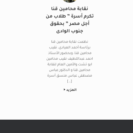
نقابة محامين قنا
تكرم أسرة ” طلاب من
أجل مصر ” بحقوق
جنوب الوادى
نظمت نقابة محامين قنا
برئاسة أحمد العيادى، نقيب
محامين قنا، وبحضور الأستاذ
احمد عبداللطيف نقيب محامين
ابو تشت والأمين العام لنقابة
محامين قنا و الدكتور عباس
مصطفى عباس منسق أسرة
[…]
المزيد
Post navigation