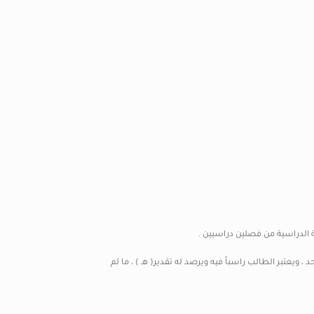
دة للمقرر في الفصل الدراسي الواحد ، ويعتبر الطالب راسباً فيه ويرصد له تقدير( هـ ) ، ما لم