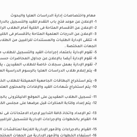
مهام واختصاصات إدارة الدراسات العليا والبحوث
1- الإعلان عن موعد فتح باب التقدم للقيد والتسجيل بالدراسات العليا بالكلية مع بداية كل عام دراسى جديد .
2- الإعلان عن الأقسام المتاحة فى الكلية أمام الطلاب الراغبين فى استكمال دراستهم العليا .
3- الإعلان عن الدرجات العلمية المتاحة بالأقسام فى الكلية للراغبين فى الحصول عليها .
4- تتلقى الإدارة الطلبات والمستندات للراغبين من الطل
الجهات المختصة .
5- تقوم الإدارة باعتماد إجراءات القيد والتسجيل للطلاب من المجالس المختصة بذلك .
6- تقوم الإدارة أيضا بالإعلان عن جداول المحاضرات حسب كل قسم أمام الطلاب .
7- تقوم الإدارة بعمل سجلات خاصة للطلاب المقيدين ، يكون فحواها كل ما يتعلق ببيانات الطالب طبقا للأوراق والمستندات المقدمة عند الالتحاق .
8- يتم إعلام طلاب الدراسات العليا بالرسوم الدراسية المقررة بمختلف درجاتهم العلمية الملتحقين بها .
9- يتم استخراج البطاقات الجامعية المميكنة للطلاب الخاصة بالكلية .
10- يتم استخراج شهادات القيد والإفادات والمحتوى العلمى للمواد … وغيره للطلاب المقيدين .
11- تسجيل الطلاب المقيدين على الموقع الاليكترونى بالجامعة ضمن مشروع (MIS).
12- يتم إعداد وكتابة المذكرات قبل عرضها على مجلس الكلية تمهيدا لعرضها على مجلس الدراسات أو الجامعة فيما بعد .
13- تم الإعداد واتخاذ كافة التدابير لإجراء الامتحانات فى نهاية العام .
14- القيام بالخطوات والإجراءات الإدارية للتسجيل للراغبين فى درجة الحصول على درجتى الماجستير والدكتوراه .
15- القيام بالاجراءات والأمور الإدارية اللازمة لمناقشات الرسائل العلمية
16- استيفاء الخطوات والأمور الإدارية من الجهات المختصة لإقرار منح الدرجات العلمية ( دبلومة – ماجستير – دكتوراه) للطلاب .