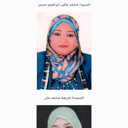
السيد/ محمد وافى إبراهيم حسن
السيده/ كريمه محمد على