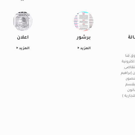
لة
برشور
اعلان
المزيد
المزيد
ق قنا
لكترونية
لتقاضى
 إبراهيم
نصور،
بقسم
انون
تجارية )