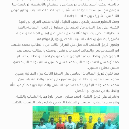
برئاسة الدكتور أحمد عكاوى، حريصة على الاهتمام بالأنشطة الرياضية بما
يتوافق مع سياسات الدولة للاستثمار الجيد لطاقات الشباب، وخلق فرص
التنافس الشريف بين طلاب الجامعة.
وحث الدكتور محمد رشدى ، عميد الكلية ، أبنائه طلاب الفرق الرياضية
للكلية ، على بذل المزيد من الجهد حتي يصلوا إلى الأدوار النهائية والفوز
بالبطولات ، حتى يصبحوا مثالا يحتذى به في ظل إيمان الجامعة والدولة
بضرورة إطلاق إبداعات الشباب المصري وإبراز مواهبهم .
وتكون فريق الطلاب الحاصل على المركز الثالث من : الطالب محمد طلعت
ابو الحمد موسى والطالب احمد جابر فتحى يوسف والطالب محمد عبد
الرحمن كرم ، والطالب عبد الرحمن عارف ابو بكر احمد ، والطالب حسام
حمدتو حسن احمد ، والطالب احمد حسن حسين سالم ، والطالب محمود
حسن مطرود حسين.
كما تكون فريق الطالبات الحاصل على المركز الثالث من : الطالبة رضوى
محمد سيد محمد والطالبة بتول منصور ذكى محمد والطالبة ياسمين
محمد احمد والطالبة رفيدة محمد عبد الشافى والطالبة حبيبه حاتم عبد الله
والطالبة مى مجدى ابو الفضل .
وأشرف علي فريق الكلية ، احمد صلاح ، مدير ادارة رعاية الشباب بالكلية،
ولاء محمد الهادى ، مسئول النشاط الرياضي بإدارة رعاية الشباب بالكلية.