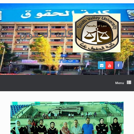
Ski
t
conten
كلية الحقوق
Menu