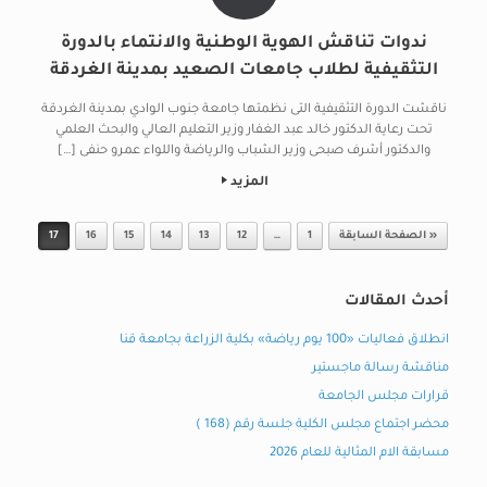
ندوات تناقش الهوية الوطنية والانتماء بالدورة
التثقيفية لطلاب جامعات الصعيد بمدينة الغردقة
ناقشت الدورة التثقيفية التى نظمتها جامعة جنوب الوادي بمدينة الغردقة
تحت رعاية الدكتور خالد عبد الغفار وزير التعليم العالي والبحث العلمي
والدكتور أشرف صبحى وزير الشباب والرياضة واللواء عمرو حنفى […]
المزيد
Post navigation
« الصفحة السابقة
1
…
12
13
14
15
16
17
أحدث المقالات
انطلاق فعاليات «100 يوم رياضة» بكلية الزراعة بجامعة قنا
مناقشة رسالة ماجستير
قرارات مجلس الجامعة
محضر اجتماع مجلس الكلية جلسة رقم (168 )
مسابقة الام المثالية للعام 2026