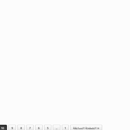
« الصفحة السابقة
1
…
5
6
7
8
9
10