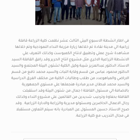
في اطار انشطة الاسبوع البيئي الثالث عشر نظمت كلية الزراعة قافلة
زراعية الي مدينة نقادة تم خلالها زيارة مزرعة النداء النموذجية وتم خلالها
مشاهدة شرح عملي وتطبيق لانتاج الكمبوست وكذلك التعرف علي
الانشطة الزراعية الاخري مثل مشروع انتاج الحرير وقد رافق القافلة السيد
الاستاذ الدكتور عبدالعزيز شيبة وكيل الكلية لشئون البيئة المجتمع والسيد
الدكتور محمود عباس من قسم وقاية النبات والسيد محمد نافع من قسم
الاراضي والمياهوعدد من طلاب وطالبات الكلية من مختلف الفرق الدراسية
والسيد محمد قبطان مدير مبادرة هنجملها علي مستوي الجمهورية
بالاضافة الي مسئول القافلة ا جمال من شئون البيئة وقد استقبلت
القافلة بحفاوة وترحيب شديدين من القائمين علي مشروع النداء وكذلك
رجال الاعمال الحاضرين ومسئولو مديرية والزراعة والادارة الزراعية . وقد
صرح الاستاذ حسين المسئول عن المبادرة بانه سيتم التعاون مستقبلا
في مجال التدريب مع كلية الزراعة.