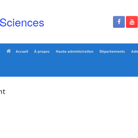
 Sciences
é
Accueil
À propos
Haute administration
Départements
Adm
nt