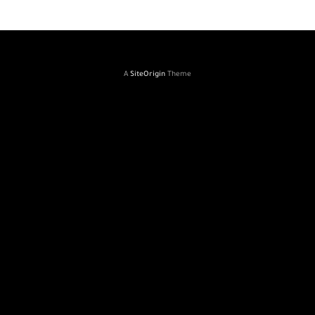
A
SiteOrigin
Theme