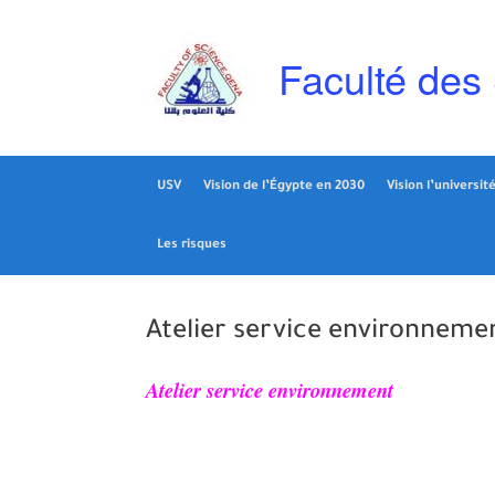
Skip
to
content
Faculté des
USV
Vision de l’Égypte en 2030
Vision l’universit
Les risques
Atelier service environneme
Atelier service environnement