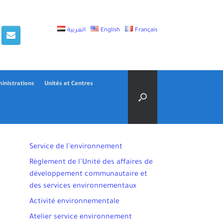
العربية
English
Français
inistrations
Unités et Centres
Service de l’environnement
Règlement de l’Unité des affaires de
développement communautaire et
des services environnementaux
Activité environnementale
Atelier service environnement