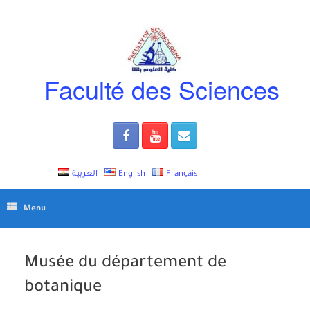
Skip
to
content
Faculté des Sciences
العربية
English
Français
Menu
Musée du département de
botanique