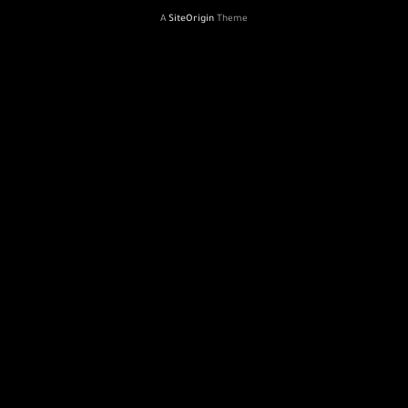
A
SiteOrigin
Theme