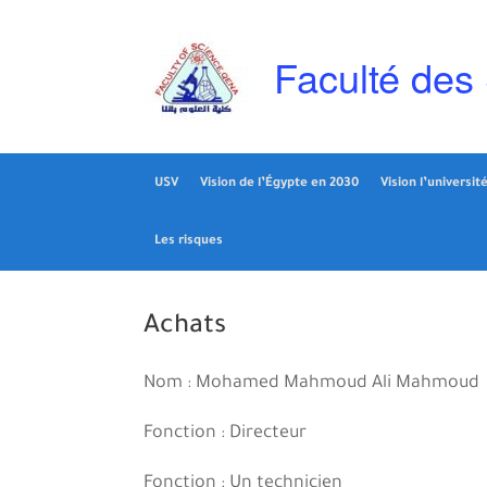
Skip
to
content
Faculté des
USV
Vision de l’Égypte en 2030
Vision l’universit
Les risques
Achats
Nom : Mohamed Mahmoud Ali Mahmoud
Fonction : Directeur
Fonction : Un technicien