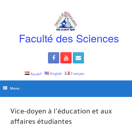
Skip
to
content
Faculté des Sciences
العربية
English
Français
Menu
Vice-doyen à l’éducation et aux
affaires étudiantes