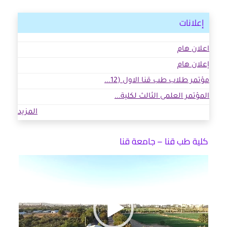
إعلانات
اعلان هام
إعلان هام
مؤتمر طلاب طب قنا الاول (12...
المؤتمر العلمى الثالث لكلية...
المزيد
كلية طب قنا – جامعة قنا
مشغل
الفيديو