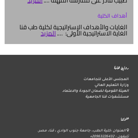
طبيب قادر على ممارسة المهنة
….
المزيد
أهداف الكلية
الغايات والأهداف الإستراتيجية لكلية طب قنا
الغاية الاستراتيجية الأولى: ….
المزيد
روابط هامة
المجلس الأعلى للجامعات
وزارة التعليم العالي
الهيئة القومية لضمان الجودة والاعتماد
مستشفيات قنا الجامعية
عنواننا
العنوان :كلية الطب، جامعة جنوب الوادي ، قنا، مصر.
تليفون : 20963226432+