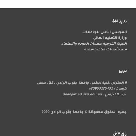
روابط هامة
المجلس الأعلى للجامعات
وزارة التعليم العالي
الهيئة القومية لضمان الجودة والاعتماد
مستشفيات قنا الجامعية
عنواننا
العنوان :كلية الطب، جامعة جنوب الوادي ، قنا، مصر.
تليفون : 20963226432+
بريد الكتروني : dean@med.svu.edu.eg
جميع الحقوق محفوظة © جامعة جنوب الوادى 2020
رأيك يهمني