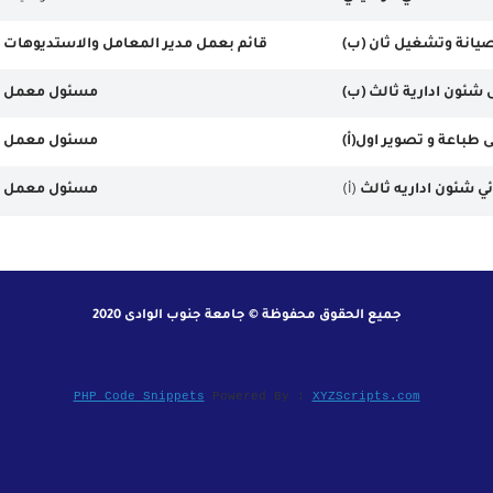
يانة وتشغيل ثان (ب)
قائم بعمل مدير المعامل والاستديوهات
شئون ادارية ثالث (ب)
مسئول معمل
 طباعة و تصوير اول(أ)
مسئول معمل
ي شئون اداريه
ثالث
(أ)
مسئول معمل
جميع الحقوق محفوظة © جامعة جنوب الوادى 2020
PHP Code Snippets
Powered By :
XYZScripts.com